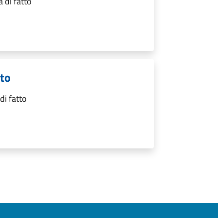
 di fatto
tto
di fatto