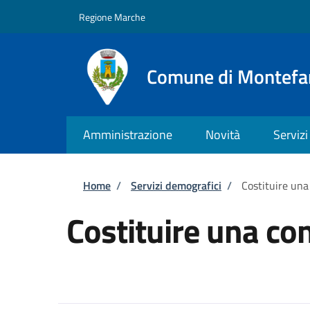
Salta al contenuto principale
Skip to footer content
Regione Marche
Comune di Montefa
Amministrazione
Novità
Servizi
Briciole di pane
Home
/
Servizi demografici
/
Costituire una
Costituire una con