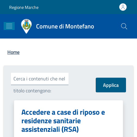
Salta al contenuto principale
Skip to footer content
Regione Marche
Comune di Montefano
Briciole di pane
Home
Cerca i contenuti che nel
titolo contengono:
Accedere a case di riposo e
residenze sanitarie
assistenziali (RSA)