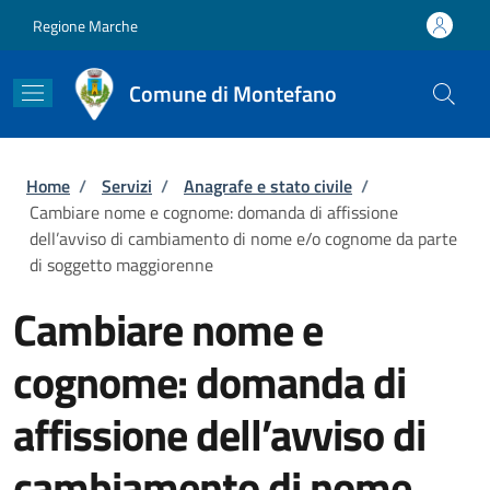
Salta al contenuto principale
Skip to footer content
Regione Marche
Comune di Montefano
Briciole di pane
Home
/
Servizi
/
Anagrafe e stato civile
/
Cambiare nome e cognome: domanda di affissione
dell’avviso di cambiamento di nome e/o cognome da parte
di soggetto maggiorenne
Cambiare nome e
cognome: domanda di
affissione dell’avviso di
cambiamento di nome