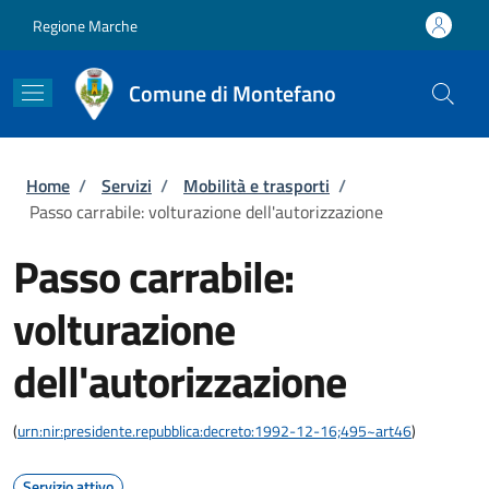
Salta al contenuto principale
Skip to footer content
Regione Marche
Comune di Montefano
Briciole di pane
Home
/
Servizi
/
Mobilità e trasporti
/
Passo carrabile: volturazione dell'autorizzazione
Passo carrabile:
volturazione
dell'autorizzazione
(
urn:nir:presidente.repubblica:decreto:1992-12-16;495~art46
)
Servizio attivo