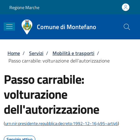
Salta al contenuto principale
Skip to footer content
Regione Marche
Comune di Montefano
Briciole di pane
Home
/
Servizi
/
Mobilità e trasporti
/
Passo carrabile: volturazione dell'autorizzazione
Passo carrabile:
volturazione
dell'autorizzazione
(
urn:nir:presidente.repubblica:decreto:1992-12-16;495~art46
)
Servizio attivo