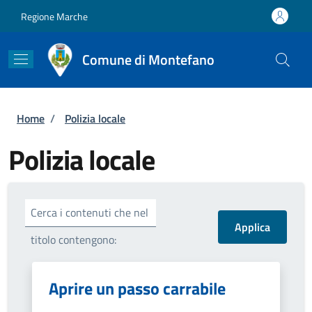
Salta al contenuto principale
Skip to footer content
Regione Marche
Comune di Montefano
Briciole di pane
Home
/
Polizia locale
Polizia locale
Cerca i contenuti che nel
titolo contengono:
Aprire un passo carrabile